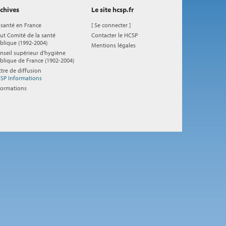
chives
Le site hcsp.fr
 santé en France
[
Se connecter
]
ut Comité de la santé
Contacter le HCSP
blique (1992-2004)
Mentions légales
nseil supérieur d'hygiène
blique de France (1902-2004)
ttre de diffusion
SP Informations
formations