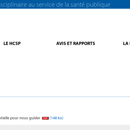
sciplinaire au service de la santé publique
LE HCSP
AVIS ET RAPPORTS
LA
entielle pour nous guider
(148 ko)