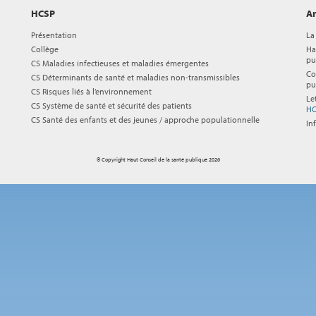
HCSP
Ar
Présentation
La
Collège
Ha
pu
CS Maladies infectieuses et maladies émergentes
Co
CS Déterminants de santé et maladies non-transmissibles
pu
CS Risques liés à l’environnement
Le
CS Système de santé et sécurité des patients
HC
CS Santé des enfants et des jeunes / approche populationnelle
In
© Copyright Haut Conseil de la santé publique 2026