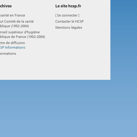
chives
Le site hcsp.fr
 santé en France
[
Se connecter
]
ut Comité de la santé
Contacter le HCSP
blique (1992-2004)
Mentions légales
nseil supérieur d'hygiène
blique de France (1902-2004)
ttre de diffusion
SP Informations
formations