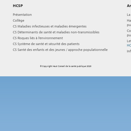
HCSP
Ar
Présentation
La
Collège
Ha
pu
CS Maladies infectieuses et maladies émergentes
Co
CS Déterminants de santé et maladies non-transmissibles
pu
CS Risques liés à l’environnement
Le
CS Système de santé et sécurité des patients
HC
CS Santé des enfants et des jeunes / approche populationnelle
In
© Copyright Haut Conseil de la santé publique 2026