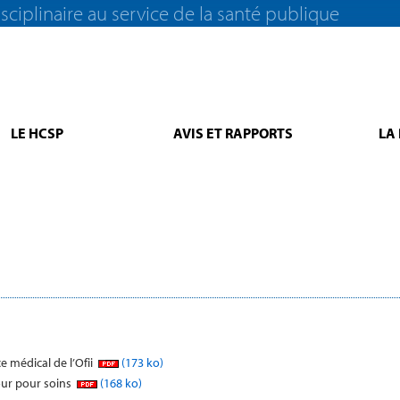
sciplinaire au service de la santé publique
LE HCSP
AVIS ET RAPPORTS
LA
e médical de l’Ofii
(173 ko)
our pour soins
(168 ko)