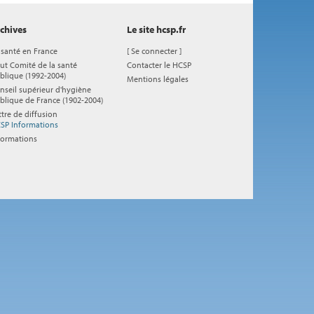
chives
Le site hcsp.fr
 santé en France
[
Se connecter
]
ut Comité de la santé
Contacter le HCSP
blique (1992-2004)
Mentions légales
nseil supérieur d'hygiène
blique de France (1902-2004)
ttre de diffusion
SP Informations
formations