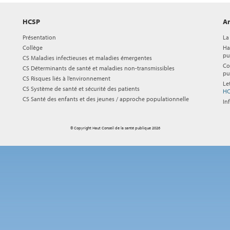
HCSP
Ar
Présentation
La
Collège
Ha
pu
CS Maladies infectieuses et maladies émergentes
Co
CS Déterminants de santé et maladies non-transmissibles
pu
CS Risques liés à l’environnement
Le
CS Système de santé et sécurité des patients
HC
CS Santé des enfants et des jeunes / approche populationnelle
In
© Copyright Haut Conseil de la santé publique 2026