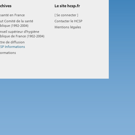
chives
Le site hcsp.fr
 santé en France
[
Se connecter
]
ut Comité de la santé
Contacter le HCSP
blique (1992-2004)
Mentions légales
nseil supérieur d'hygiène
blique de France (1902-2004)
ttre de diffusion
SP Informations
formations