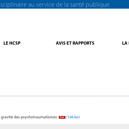
sciplinaire au service de la santé publique
LE HCSP
AVIS ET RAPPORTS
LA
lle gravité des psychotraumatismes
(136 ko)