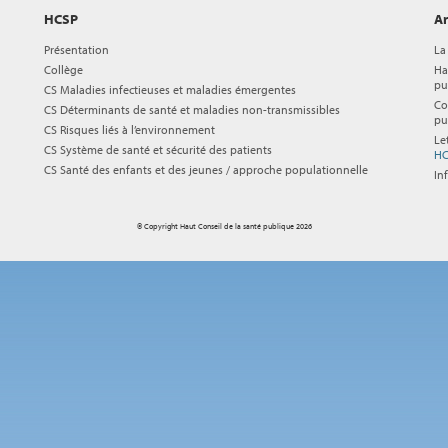
HCSP
Ar
Présentation
La
Collège
Ha
pu
CS Maladies infectieuses et maladies émergentes
Co
CS Déterminants de santé et maladies non-transmissibles
pu
CS Risques liés à l’environnement
Le
CS Système de santé et sécurité des patients
HC
CS Santé des enfants et des jeunes / approche populationnelle
In
© Copyright Haut Conseil de la santé publique 2026