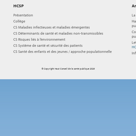
HCSP
Ar
Présentation
La
Collège
Ha
pu
CS Maladies infectieuses et maladies émergentes
Co
CS Déterminants de santé et maladies non-transmissibles
pu
CS Risques liés à l’environnement
Le
CS Système de santé et sécurité des patients
HC
CS Santé des enfants et des jeunes / approche populationnelle
In
© Copyright Haut Conseil de la santé publique 2026