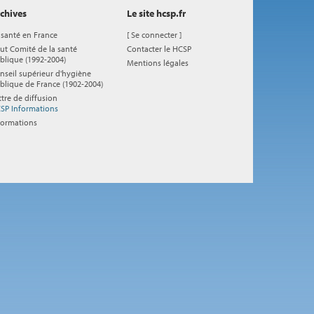
chives
Le site hcsp.fr
 santé en France
[
Se connecter
]
ut Comité de la santé
Contacter le HCSP
blique (1992-2004)
Mentions légales
nseil supérieur d'hygiène
blique de France (1902-2004)
ttre de diffusion
SP Informations
formations