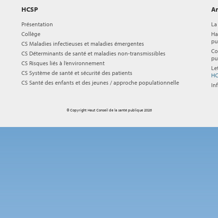
HCSP
Ar
Présentation
La
Collège
Ha
pu
CS Maladies infectieuses et maladies émergentes
Co
CS Déterminants de santé et maladies non-transmissibles
pu
CS Risques liés à l’environnement
Le
CS Système de santé et sécurité des patients
HC
CS Santé des enfants et des jeunes / approche populationnelle
In
© Copyright Haut Conseil de la santé publique 2026