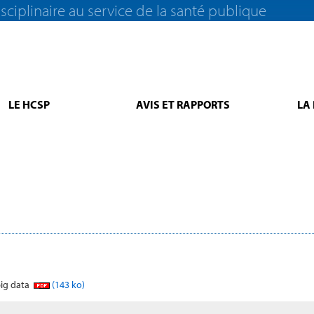
sciplinaire au service de la santé publique
LE HCSP
AVIS ET RAPPORTS
LA
big data
(143 ko)