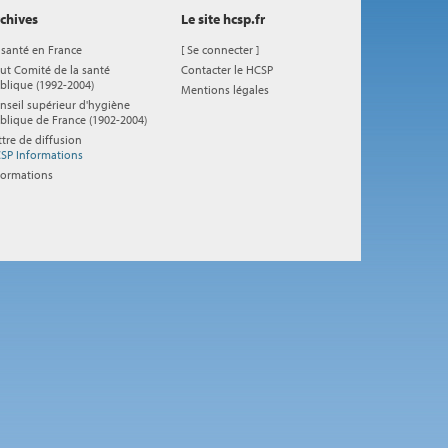
chives
Le site hcsp.fr
 santé en France
[
Se connecter
]
ut Comité de la santé
Contacter le HCSP
blique (1992-2004)
Mentions légales
nseil supérieur d'hygiène
blique de France (1902-2004)
ttre de diffusion
SP Informations
formations