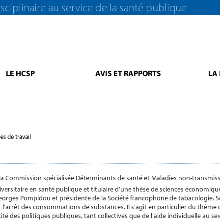
sciplinaire au service de la santé publique
LE HCSP
AVIS ET RAPPORTS
LA
es de travail
a Commission spécialisée Déterminants de santé et Maladies non-transmiss
versitaire en santé publique et titulaire d’une thèse de sciences économiqu
orges Pompidou et présidente de la Société francophone de tabacologie. Se
t l’arrêt des consommations de substances. Il s’agit en particulier du thème d
cacité des politiques publiques, tant collectives que de l’aide individuelle au