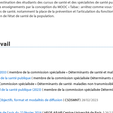
estination des étudiants des cursus de santé et des spécialistes de santé pub
 enseignements par la conception du MOOC « Tabac : arrêtez comme vous voul
s de santé, notamment la place de la prévention et l’articulation du fonct
on de l’état de santé de la population.
vail
-2033
( membre de la commission spécialisée « Déterminants de santé et mala
 de la santé publique
( membre de la commission spécialisée Déterminants d
Commission spécialisée « Déterminants de santé- maladies non transmissibl
 de la santé publique (2023)
( membre de la commission spécialisée Détermi
Objectifs, format et modalités de diffusion
( CSDSMNT)
28/02/2023
n de l’avis du 22 février 2016
( HEGP, AP-HP Centre-Université de Paris, )
26/11