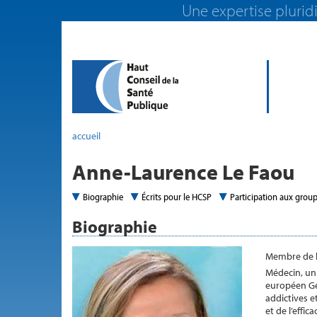
Une expertise pluridi
accueil
Anne-Laurence Le Faou
Biographie
Écrits pour le HCSP
Participation aux group
Biographie
Membre de l
Médecin, uni
européen Ge
addictives e
et de l’effi