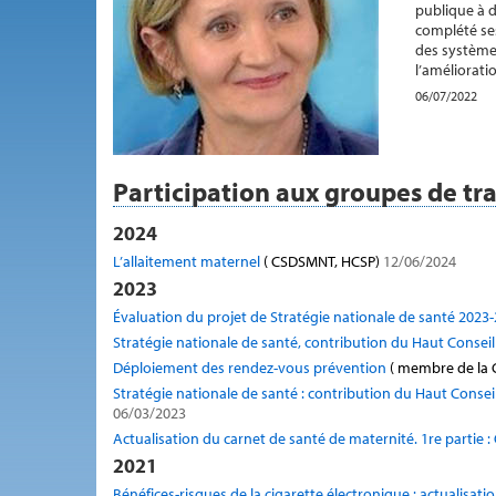
publique à d
complété ses
des système
l’améliorati
06/07/2022
Participation aux groupes de tra
2024
L’allaitement maternel
( CSDSMNT, HCSP)
12/06/2024
2023
Évaluation du projet de Stratégie nationale de santé 2023
Stratégie nationale de santé, contribution du Haut Conseil
Déploiement des rendez-vous prévention
( membre de la 
Stratégie nationale de santé : contribution du Haut Conseil
06/03/2023
Actualisation du carnet de santé de maternité. 1re partie : 
2021
Bénéfices-risques de la cigarette électronique : actualisatio