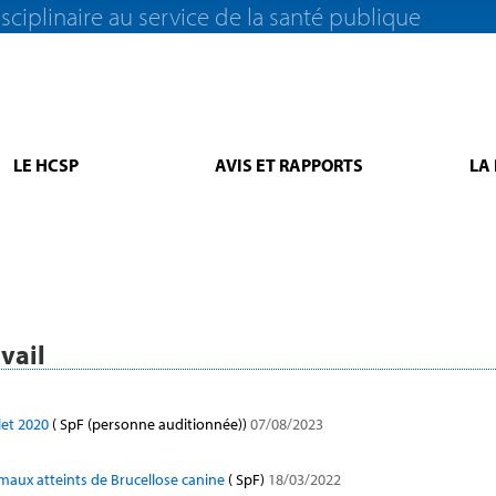
sciplinaire au service de la santé publique
LE HCSP
AVIS ET RAPPORTS
LA
vail
llet 2020
( SpF (personne auditionnée))
07/08/2023
imaux atteints de Brucellose canine
( SpF)
18/03/2022