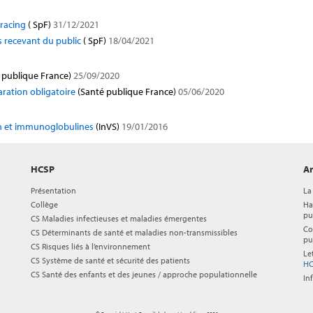
tracing
( SpF)
31/12/2021
s recevant du public
( SpF)
18/04/2021
 publique France)
25/09/2020
aration obligatoire
(Santé publique France)
05/06/2020
on et immunoglobulines
(InVS)
19/01/2016
HCSP
Ar
Présentation
La
Collège
Ha
pu
CS Maladies infectieuses et maladies émergentes
Co
CS Déterminants de santé et maladies non-transmissibles
pu
CS Risques liés à l’environnement
Le
CS Système de santé et sécurité des patients
HC
CS Santé des enfants et des jeunes / approche populationnelle
In