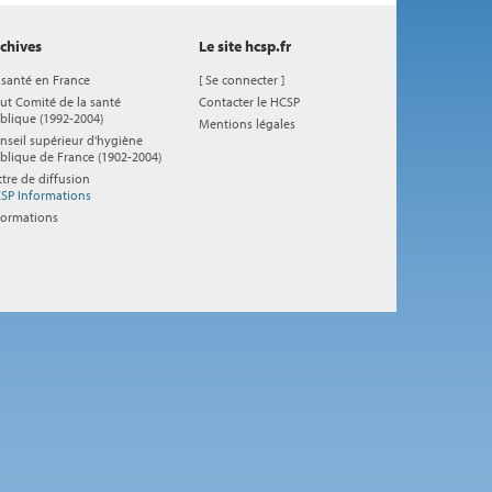
chives
Le site hcsp.fr
 santé en France
[
Se connecter
]
ut Comité de la santé
Contacter le HCSP
blique (1992-2004)
Mentions légales
nseil supérieur d'hygiène
blique de France (1902-2004)
ttre de diffusion
SP Informations
formations