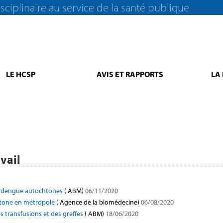
sciplinaire au service de la santé publique
LE HCSP
AVIS ET RAPPORTS
LA
vail
 de dengue autochtones
( ABM)
06/11/2020
htone en métropole
( Agence de la biomédecine)
06/08/2020
s transfusions et des greffes
( ABM)
18/06/2020