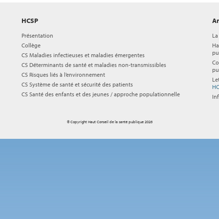
HCSP
Ar
Présentation
La
Collège
Ha
pu
CS Maladies infectieuses et maladies émergentes
Co
CS Déterminants de santé et maladies non-transmissibles
pu
CS Risques liés à l’environnement
Le
CS Système de santé et sécurité des patients
HC
CS Santé des enfants et des jeunes / approche populationnelle
In
© Copyright Haut Conseil de la santé publique 2026