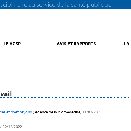
sciplinaire au service de la santé publique
LE HCSP
AVIS ET RAPPORTS
LA
vail
ètes et d'embryons
( Agence de la biomédecine)
11/07/2023
)
30/12/2022