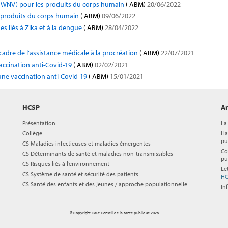
e (WNV) pour les produits du corps humain
( ABM)
20/06/2022
s produits du corps humain
( ABM)
09/06/2022
es liés à Zika et à la dengue
( ABM)
28/04/2022
adre de l’assistance médicale à la procréation
( ABM)
22/07/2021
vaccination anti-Covid-19
( ABM)
02/02/2021
’une vaccination anti-Covid-19
( ABM)
15/01/2021
HCSP
Ar
Présentation
La
Collège
Ha
pu
CS Maladies infectieuses et maladies émergentes
Co
CS Déterminants de santé et maladies non-transmissibles
pu
CS Risques liés à l’environnement
Le
CS Système de santé et sécurité des patients
HC
CS Santé des enfants et des jeunes / approche populationnelle
In
© Copyright Haut Conseil de la santé publique 2026