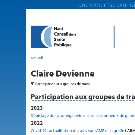
Une expertise pluridi
accueil
Claire Devienne
Participation aux groupes de travail
Participation aux groupes de tra
2023
Dépistage du cytomégalovirus chez les donneurs de gam
2022
Covid-19 : actualisation des avis sur l’AMP et la greffe
( ABM