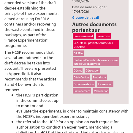
13/01/2026
amended version of the draft
Date de mise en ligne :
decree establishing the
17/03/2026
principle of these experiments,
Groupe de travail
aimed at reusing DASRI-A
Autres documents
containers and/or recovering
portant sur
the waste contained in these
packages, as part of the
Environnement
Prévention
‘France Experimentation’
Sécurité du patient, sécurité des
programme.
pratiques
The HCSP recommends that
DASRIA
several amendments to the
Déchets d'activités de soins à risque
draft decree be taken into
infectieux et assimilés
account. These are presented
Décret
Dérogation
in Appendix III. It also
Désinfection
Emballage
recommends that the articles
3 and 4 be rewritten to
Expérimentation
Incinération
remove:
Prétraitement
Valorisation
the HCSP's participation
in the committee set up
to monitor and
evaluate the experiments, in order to maintain consistency with
the HCSP's independent expert missions ;
the referral to the HCSP for an opinion on each request for
authorisation to conduct an experiment, mentioning a
definition, by HCSP, of the criteria and indicators for analysing,