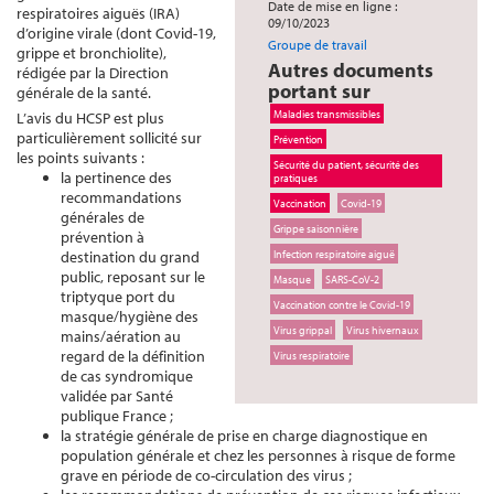
Date de mise en ligne :
respiratoires aiguës (IRA)
09/10/2023
d’origine virale (dont Covid-19,
Groupe de travail
grippe et bronchiolite),
Autres documents
rédigée par la Direction
portant sur
générale de la santé.
Maladies transmissibles
L’avis du HCSP est plus
particulièrement sollicité sur
Prévention
les points suivants :
Sécurité du patient, sécurité des
la pertinence des
pratiques
recommandations
Vaccination
Covid-19
générales de
Grippe saisonnière
prévention à
destination du grand
Infection respiratoire aiguë
public, reposant sur le
Masque
SARS-CoV-2
triptyque port du
Vaccination contre le Covid-19
masque/hygiène des
Virus grippal
Virus hivernaux
mains/aération au
regard de la définition
Virus respiratoire
de cas syndromique
validée par Santé
publique France ;
la stratégie générale de prise en charge diagnostique en
population générale et chez les personnes à risque de forme
grave en période de co-circulation des virus ;