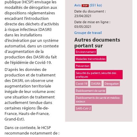
publique (HCSP) envisage les
Avis
(551 ko)
modalités de dérogation aux
Date du document :
dispositions réglementaires
23/04/2021
encadrant l’introduction
Date de mise en ligne :
directe des déchets d’activités
03/05/2021
à risque infectieux (DASRI)
Groupe de travail
dans les installations
Autres documents
d’incinération par un système
portant sur
automatisé, dans un contexte
d’augmentation de la
Environnement
production des DASRI du fait
Maladies transmissibles
de l’épidémie de Covid-19.
Prévention
D’après les données de
Sécurité du patient, sécurité des
production et de traitement
pratiques
des DASRI, on observe une
Covid-19
DASRIA
Dérogation
augmentation territoriale
inégale de leur volume avec
Établissement de santé
une situation de traitement
Établissements de santé et médico-
sociaux
actuellement tendue dans
certaines régions (Île-de-
SARS-CoV-2
France, Hauts-de-France,
Grand-Est).
Dans ce contexte, le HCSP
recommande notamment de :