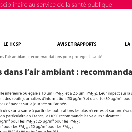
sciplinaire au service de la santé publique
LE HCSP
AVIS ET RAPPORTS
LA
dans l’air ambiant : recommandations pour protéger la santé
es dans l’air ambiant : recommand
lle inférieure ou égale à 10 µm (PM
) et à 2,5 µm (PM
). Leur impact sur la
10
2,5
t des seuils journaliers d’information (50 µg/m³) et d’alerte (80 µg/m³) pour
pas dépasser sur la journée ou l’année.
cules sur la santé à partir des publications les plus récentes et sur une éva
tion particulaire en France, le HCSP recommande les valeurs suivantes:
5 µg/m³ pour les PM
; 25 µg/m³ pour les PM
;
2,5
10
m³ pour les PM
; 50 µg/m³ pour les PM
;
2,5
10
r les PM2.5 ; 80 µg/m³ pour les PM
;