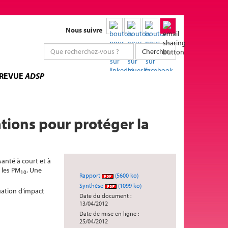
Nous suivre
Chercher
 REVUE
ADSP
ations pour protéger la
 santé à court et à
 les PM
. Une
10
Rapport
(5600 ko)
Synthèse
(1099 ko)
luation d’impact
Date du document :
13/04/2012
Date de mise en ligne :
25/04/2012