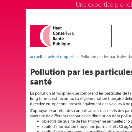
Une expertise pluridi
accueil
avis et rapports
Pollution par les particules 
Pollution par les particul
santé
La pollution atmosphérique comprend les particules de tai
long termes est reconnu. La réglementation française défini
directive européenne prescrit également des valeurs à ne 
S’appuyant sur l’état des connaissances des effets des parti
sanitaire de différents scénarios de diminution de la pollu
objectifs de qualité de l’air (moyenne annuelle) : 1
seuils d’information (moyenne journalière) : 30 µg/
seuils d’alerte (moyenne journalière) : 50 µg/m³ pou