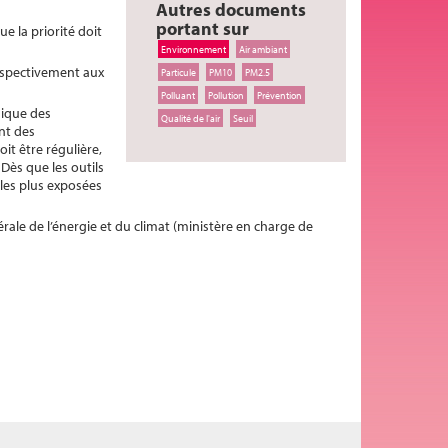
Autres documents
portant sur
e la priorité doit
Environnement
Air ambiant
respectivement aux
Particule
PM10
PM2.5
Polluant
Pollution
Prévention
nique des
Qualité de l'air
Seuil
nt des
oit être régulière,
 Dès que les outils
les plus exposées
érale de l’énergie et du climat (ministère en charge de