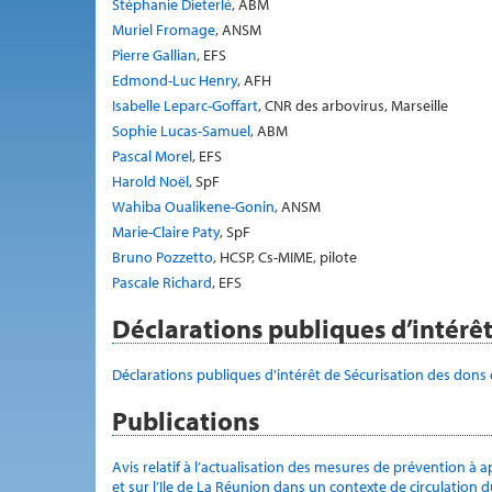
Stéphanie Dieterlé
, ABM
Muriel Fromage
, ANSM
Pierre Gallian
, EFS
Edmond-Luc Henry
, AFH
Isabelle Leparc-Goffart
, CNR des arbovirus, Marseille
Sophie Lucas-Samuel
, ABM
Pascal Morel
, EFS
Harold Noël
, SpF
Wahiba Oualikene-Gonin
, ANSM
Marie-Claire Paty
, SpF
Bruno Pozzetto
, HCSP, Cs-MIME, pilote
Pascale Richard
, EFS
Déclarations publiques d’intérê
Déclarations publiques d'intérêt de Sécurisation des dons
Publications
Avis relatif à l’actualisation des mesures de prévention à a
et sur l’Ile de La Réunion dans un contexte de circulation 