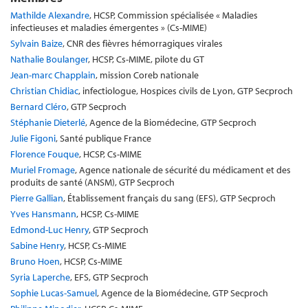
Mathilde Alexandre
, HCSP, Commission spécialisée « Maladies
infectieuses et maladies émergentes » (Cs-MIME)
Sylvain Baize
, CNR des fièvres hémorragiques virales
Nathalie Boulanger
, HCSP, Cs-MIME, pilote du GT
Jean-marc Chapplain
, mission Coreb nationale
Christian Chidiac
, infectiologue, Hospices civils de Lyon, GTP Secproch
Bernard Cléro
, GTP Secproch
Stéphanie Dieterlé
, Agence de la Biomédecine, GTP Secproch
Julie Figoni
, Santé publique France
Florence Fouque
, HCSP, Cs-MIME
Muriel Fromage
, Agence nationale de sécurité du médicament et des
produits de santé (ANSM), GTP Secproch
Pierre Gallian
, Établissement français du sang (EFS), GTP Secproch
Yves Hansmann
, HCSP, Cs-MIME
Edmond-Luc Henry
, GTP Secproch
Sabine Henry
, HCSP, Cs-MIME
Bruno Hoen
, HCSP, Cs-MIME
Syria Laperche
, EFS, GTP Secproch
Sophie Lucas-Samuel
, Agence de la Biomédecine, GTP Secproch