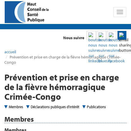
Toggl
naviga
Nous suivre
accueil
Prévention et prise en charge de la fièvre hémorragique Crimée-
Congo
Prévention et prise en charge
de la fièvre hémorragique
Crimée-Congo
Membres
Déclarations publiques d’intérêt
Publications
Membres
Membres