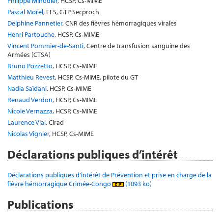
Philippe Minodier
, HCSP, Cs-MIME
Pascal Morel
, EFS, GTP Secproch
Delphine Pannetier
, CNR des fièvres hémorragiques virales
Henri Partouche
, HCSP, Cs-MIME
Vincent Pommier-de-Santi
, Centre de transfusion sanguine des
Armées (CTSA)
Bruno Pozzetto
, HCSP, Cs-MIME
Matthieu Revest
, HCSP, Cs-MIME, pilote du GT
Nadia Saïdani
, HCSP, Cs-MIME
Renaud Verdon
, HCSP, Cs-MIME
Nicole Vernazza
, HCSP, Cs-MIME
Laurence Vial
, Cirad
Nicolas Vignier
, HCSP, Cs-MIME
Déclarations publiques d’intérêt
Déclarations publiques d'intérêt de Prévention et prise en charge de la
fièvre hémorragique Crimée-Congo
(1093 ko)
Publications