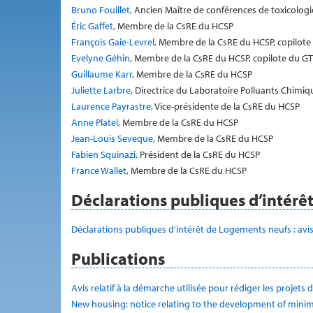
Bruno Fouillet
, Ancien Maître de conférences de toxicolog
Éric Gaffet
, Membre de la CsRE du HCSP
François Gaie-Levrel
, Membre de la CsRE du HCSP, copilote
Evelyne Géhin
, Membre de la CsRE du HCSP, copilote du GT
Guillaume Karr
, Membre de la CsRE du HCSP
Juliette Larbre
, Directrice du Laboratoire Polluants Chimiqu
Laurence Payrastre
, Vice-présidente de la CsRE du HCSP
Anne Platel
, Membre de la CsRE du HCSP
Jean-Louis Seveque
, Membre de la CsRE du HCSP
Fabien Squinazi
, Président de la CsRE du HCSP
France Wallet
, Membre de la CsRE du HCSP
Déclarations publiques d’intérê
Déclarations publiques d'intérêt de Logements neufs : avi
Publications
Avis relatif à la démarche utilisée pour rédiger les projets
New housing: notice relating to the development of minim