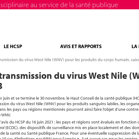
sciplinaire au service de la santé publique
LE HCSP
AVIS ET RAPPORTS
LA
ansmission du virus West Nile (WNV) pour les produits du corps humain, sai
 transmission du virus West Nile (
3
r juin et se termine le 30 novembre, le Haut Conseil de la santé publique (HC
ssion du virus West Nile (WNV) pour les produits sanguins labiles, les organes,
ns les pays ou régions mentionnés pourront ainsi faire l’objet d’une contre
e WNV.
l’avis du HCSP du 16 juin 2021 : les pays et régions sont évalués en fonctio
rol
(ECDC), des dispositifs de surveillance mis en place localement et des do
e la santé ou Santé publique France. Pour une éventuelle suppression de la 
0 cas d’infections par WNV pour l’année n- 3 et aucun cas pour les années n