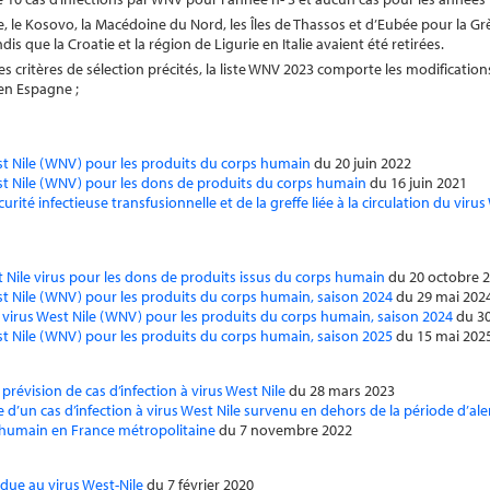
e, le Kosovo, la Macédoine du Nord, les Îles de Thassos et d’Eubée pour la Gr
dis que la Croatie et la région de Ligurie en Italie avaient été retirées.
s critères de sélection précités, la liste WNV 2023 comporte les modification
 en Espagne ;
est Nile (WNV) pour les produits du corps humain
du 20 juin 2022
est Nile (WNV) pour les dons de produits du corps humain
du 16 juin 2021
ité infectieuse transfusionnelle et de la greffe liée à la circulation du virus
t Nile virus pour les dons de produits issus du corps humain
du 20 octobre 
st Nile (WNV) pour les produits du corps humain, saison 2024
du 29 mai 202
 virus West Nile (WNV) pour les produits du corps humain, saison 2024
du 30
st Nile (WNV) pour les produits du corps humain, saison 2025
du 15 mai 202
révision de cas d’infection à virus West Nile
du 28 mars 2023
 d’un cas d’infection à virus West Nile survenu en dehors de la période d’ale
s humain en France métropolitaine
du 7 novembre 2022
n due au virus West-Nile
du 7 février 2020