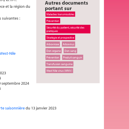
Autres documents
èce et la région du
portant sur
Maladies transmissibles
s suivantes :
Prévention
Sécurité du patient, sécurité des
pratiques
Stratégie et prospective
Arbovirose
Arbovirus
Don organe
Don sang
 West-Nile
Prévention
Produit sanguin
Transfusion sanguine
West Nile virus (WNV)
2023
4
 septembre 2024
5
rte saisonnière
du 13 janvier 2023