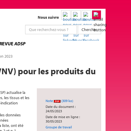
Nous suivre
Chercher
 REVUE
ADSP
son 2023
WNV) pour les produits du
SP) actualise la
 les tissus et les
Note
(309 ko)
-indication
Date du document :
24/05/2023
n des données
Date de mise en ligne :
nnées
30/05/2023
liste, ont été
Groupe de travail
-2 et n-1.