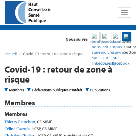
Toggl
naviga
Nous suivre
accueil
Covid-19 : retour de zone à risque
Covid-19 : retour de zone à
risque
Membres
Déclarations publiques d’intérêt
Publications
Membres
Membres
Thierry Blanchon
, CS MIME
Céline Cazorla
, HCSP, CS MIME
Christian Chidiac
, HCSP, CS MIME, président du GT