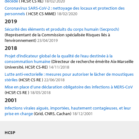
décédé
( HCSP, CS RE)
18/02/2020
Coronavirus SARS-CoV-2 : nettoyage des locaux et protection des
personnels
( HCSP, CS MIME)
18/02/2020
2019
Sécurité des éléments et produits du corps humain (Secproch)
(Représentant de la Commission spécialisée Risques liés à
l’environnement)
23/04/2019
2018
Projet d’indicateur global de la qualité de l’eau destinée à la
consommation humaine
(Directeur de recherche émérite Aix-Marseille
Université, HCSP, CS-RE)
14/11/2018
Lutte anti-vectorielle : mesures pour autoriser le lâcher de moustiques
stériles
(HCSP, CS RE )
22/06/2018
Mise en place d’une déclaration obligatoire des infections à MERS-CoV
(HCSP, CS RE )
18/05/2018
2001
Infections virales aiguës, importées, hautement contagieuses, et leur
prise en charge
(Grid, CNRS, Cachan)
18/12/2001
HCSP