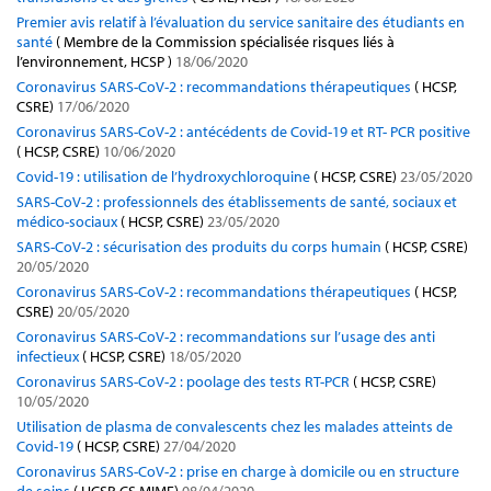
Premier avis relatif à l’évaluation du service sanitaire des étudiants en
santé
( Membre de la Commission spécialisée risques liés à
l’environnement, HCSP )
18/06/2020
Coronavirus SARS-CoV-2 : recommandations thérapeutiques
( HCSP,
CSRE)
17/06/2020
Coronavirus SARS-CoV-2 : antécédents de Covid-19 et RT- PCR positive
( HCSP, CSRE)
10/06/2020
Covid-19 : utilisation de l’hydroxychloroquine
( HCSP, CSRE)
23/05/2020
SARS-CoV-2 : professionnels des établissements de santé, sociaux et
médico-sociaux
( HCSP, CSRE)
23/05/2020
SARS-CoV-2 : sécurisation des produits du corps humain
( HCSP, CSRE)
20/05/2020
Coronavirus SARS-CoV-2 : recommandations thérapeutiques
( HCSP,
CSRE)
20/05/2020
Coronavirus SARS-CoV-2 : recommandations sur l’usage des anti
infectieux
( HCSP, CSRE)
18/05/2020
Coronavirus SARS-CoV-2 : poolage des tests RT-PCR
( HCSP, CSRE)
10/05/2020
Utilisation de plasma de convalescents chez les malades atteints de
Covid-19
( HCSP, CSRE)
27/04/2020
Coronavirus SARS-CoV-2 : prise en charge à domicile ou en structure