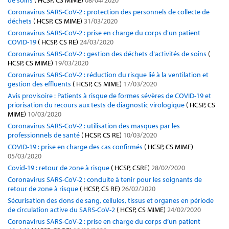
de soins
( HCSP, CS MIME)
08/04/2020
Coronavirus SARS-CoV-2 : protection des personnels de collecte de
déchets
( HCSP, CS MIME)
31/03/2020
Coronavirus SARS-CoV-2 : prise en charge du corps d’un patient
COVID-19
( HCSP, CS RE)
24/03/2020
Coronavirus SARS-CoV-2 : gestion des déchets d’activités de soins
(
HCSP, CS MIME)
19/03/2020
Coronavirus SARS-CoV-2 : réduction du risque lié à la ventilation et
gestion des effluents
( HCSP, CS MIME)
17/03/2020
Avis provisoire : Patients à risque de formes sévères de COVID-19 et
priorisation du recours aux tests de diagnostic virologique
( HCSP, CS
MIME)
10/03/2020
Coronavirus SARS-CoV-2 : utilisation des masques par les
professionnels de santé
( HCSP, CS RE)
10/03/2020
COVID-19 : prise en charge des cas confirmés
( HCSP, CS MIME)
05/03/2020
Covid-19 : retour de zone à risque
( HCSP, CSRE)
28/02/2020
Coronavirus SARS-CoV-2 : conduite à tenir pour les soignants de
retour de zone à risque
( HCSP, CS RE)
26/02/2020
Sécurisation des dons de sang, cellules, tissus et organes en période
de circulation active du SARS-CoV-2
( HCSP, CS MIME)
24/02/2020
Coronavirus SARS-CoV-2 : prise en charge du corps d’un patient