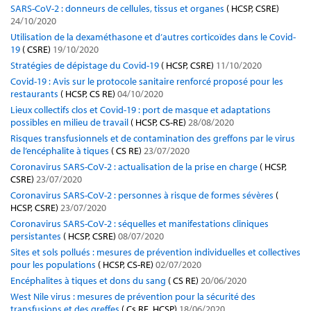
SARS-CoV-2 : donneurs de cellules, tissus et organes
( HCSP, CSRE)
24/10/2020
Utilisation de la dexaméthasone et d’autres corticoïdes dans le Covid-
19
( CSRE)
19/10/2020
Stratégies de dépistage du Covid-19
( HCSP, CSRE)
11/10/2020
Covid-19 : Avis sur le protocole sanitaire renforcé proposé pour les
restaurants
( HCSP, CS RE)
04/10/2020
Lieux collectifs clos et Covid-19 : port de masque et adaptations
possibles en milieu de travail
( HCSP, CS-RE)
28/08/2020
Risques transfusionnels et de contamination des greffons par le virus
de l’encéphalite à tiques
( CS RE)
23/07/2020
Coronavirus SARS-CoV-2 : actualisation de la prise en charge
( HCSP,
CSRE)
23/07/2020
Coronavirus SARS-CoV-2 : personnes à risque de formes sévères
(
HCSP, CSRE)
23/07/2020
Coronavirus SARS-CoV-2 : séquelles et manifestations cliniques
persistantes
( HCSP, CSRE)
08/07/2020
Sites et sols pollués : mesures de prévention individuelles et collectives
pour les populations
( HCSP, CS-RE)
02/07/2020
Encéphalites à tiques et dons du sang
( CS RE)
20/06/2020
West Nile virus : mesures de prévention pour la sécurité des
transfusions et des greffes
( Cs RE, HCSP)
18/06/2020