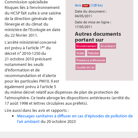
Commission spécialisée
Avis
(128 ko)
Risques liés à l’environnement
Date du document :
du HCSP fait suite à une saisine
04/05/2011
de la direction générale de
Date de mise en ligne :
l’énergie et du climat du
17/05/2011
ministère de l’Ecologie en date
Autres documents
du 22 février 2011.
portant sur
L’arrêté ministériel concerné
Environnement
Air ambiant
er
est prévu à l’article 1
du
décret n° 2010-1250 du
Arrêté
Pollution
21 octobre 2010 précisant
Procédure préfectorale
notamment les seuils
Qualité de l'air
d’information et de
recommandation et d’alerte
pour les particules PM10. Il est
également prévu à l’article 5
du même décret relatif aux dispenses de plan de protection de
l’atmosphère. Ce texte abroge les dispositions antérieures (arrêté du
17 août 1998 et lettres circulaires aux préfets).
Lire aussi dans les avis et rapports :
Messages sanitaires à diffuser en cas d'épisodes de pollution de
l'air ambiant
du 20 octobre 2023