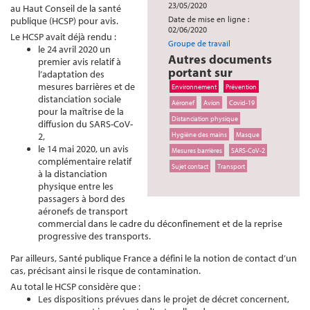
23/05/2020
au Haut Conseil de la santé
Date de mise en ligne :
publique (HCSP) pour avis.
02/06/2020
Le HCSP avait déjà rendu :
Groupe de travail
le 24 avril 2020 un
Autres documents
premier avis relatif à
portant sur
l’adaptation des
mesures barrières et de
Environnement
Prévention
distanciation sociale
Aéronef
Avion
Covid-19
pour la maîtrise de la
Distanciation physique
diffusion du SARS-CoV-
2,
Hygiène des mains
Masque
le 14 mai 2020, un avis
Mesures barrières
SARS-CoV-2
complémentaire relatif
Sujet contact
Transport
à la distanciation
physique entre les
passagers à bord des
aéronefs de transport
commercial dans le cadre du déconfinement et de la reprise
progressive des transports.
Par ailleurs, Santé publique France a défini le la notion de contact d’un
cas, précisant ainsi le risque de contamination.
Au total le HCSP considère que :
Les dispositions prévues dans le projet de décret concernent,