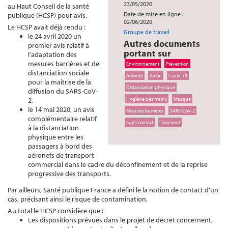
23/05/2020
au Haut Conseil de la santé
Date de mise en ligne :
publique (HCSP) pour avis.
02/06/2020
Le HCSP avait déjà rendu :
Groupe de travail
le 24 avril 2020 un
Autres documents
premier avis relatif à
portant sur
l’adaptation des
mesures barrières et de
Environnement
Prévention
distanciation sociale
Aéronef
Avion
Covid-19
pour la maîtrise de la
Distanciation physique
diffusion du SARS-CoV-
2,
Hygiène des mains
Masque
le 14 mai 2020, un avis
Mesures barrières
SARS-CoV-2
complémentaire relatif
Sujet contact
Transport
à la distanciation
physique entre les
passagers à bord des
aéronefs de transport
commercial dans le cadre du déconfinement et de la reprise
progressive des transports.
Par ailleurs, Santé publique France a défini le la notion de contact d’un
cas, précisant ainsi le risque de contamination.
Au total le HCSP considère que :
Les dispositions prévues dans le projet de décret concernent,