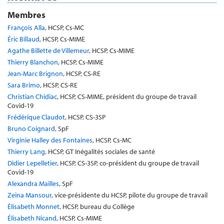
Membres
François Alla
, HCSP, Cs-MC
Éric Billaud
, HCSP, Cs-MIME
Agathe Billette de Villemeur
, HCSP, Cs-MIME
Thierry Blanchon
, HCSP, Cs-MIME
Jean-Marc Brignon
, HCSP, CS-RE
Sara Brimo
, HCSP, CS-RE
Christian Chidiac
, HCSP, CS-MIME, président du groupe de travail
Covid-19
Frédérique Claudot
, HCSP, CS-3SP
Bruno Coignard
, SpF
Virginie Halley des Fontaines
, HCSP, Cs-MC
Thierry Lang
, HCSP, GT Inégalités sociales de santé
Didier Lepelletier
, HCSP, CS-3SP, co-président du groupe de travail
Covid-19
Alexandra Mailles
, SpF
Zeina Mansour
, vice-présidente du HCSP, pilote du groupe de travail
Élisabeth Monnet
, HCSP, bureau du Collège
Élisabeth Nicand
, HCSP, Cs-MIME