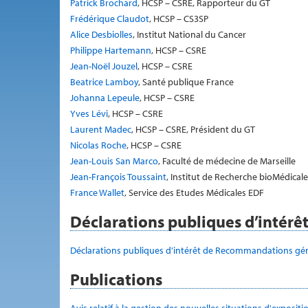
Patrick Brochard
, HCSP – CSRE, Rapporteur du GT
Frédérique Claudot
, HCSP – CS3SP
Alice Desbiolles
, Institut National du Cancer
Philippe Hartemann
, HCSP – CSRE
Jean-Noël Jouzel
, HCSP – CSRE
Beatrice Lamboy
, Santé publique France
Johanna Lepeule
, HCSP – CSRE
Yves Lévi
, HCSP – CSRE
Laurent Madec
, HCSP – CSRE, Président du GT
Nicolas Roche
, HCSP – CSRE
Jean-Louis San Marco
, Faculté de médecine de Marseille
Jean-François Toussaint
, Institut de Recherche bioMédical
France Wallet
, Service des Etudes Médicales EDF
Déclarations publiques d’intérê
Déclarations publiques d'intérêt de Recommandations gén
Publications