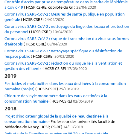
Contrôle d'accès par prise de température dans le cadre de l’épidémie
à Covid-19
( HCSP, Cs-RE, copilote du GT)
28/04/2020
Coronavirus SARS-CoV-2 : Mesures de santé publique en population
générale
( HCSP, CSRE)
24/04/2020
Coronavirus SARS-CoV-2 : nettoyage du linge, des locaux et protection
du personnel
( HCSP, CSRE)
10/04/2020
Coronavirus SARS-CoV-2 : risque de transmission du virus sous formes
d’aérosols
( HCSP, CSRE)
08/04/2020
Coronavirus SARS-CoV-2 : nettoyage spécifique ou désinfection de
l’espace public
( HCSP, CSRE)
30/03/2020
Coronavirus SARS-CoV-2 : réduction du risque lié à la ventilation et
gestion des effluents
( HCSP, CS RE)
17/03/2020
2019
Pesticides et métabolites dans les eaux destinées à la consommation
humaine (projet)
( HCSP-CSRE)
25/10/2019
Chlorure de vinyle monomère dans les eaux destinées à la
consommation humaine
( HCSP-CSRE)
02/05/2019
2018
Projet d’indicateur global de la qualité de l’eau destinée à la
consommation humaine
(Professeur des universités faculté de
Médecine de Nancy, HCSP, CS-RE)
14/11/2018
Refonte de la Directive européenne 98/83 sur l’eau potable.