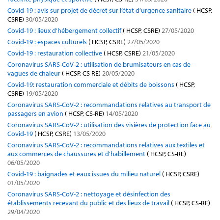
Covid-19 : avis sur projet de décret sur l’état d’urgence sanitaire
( HCSP,
CSRE)
30/05/2020
Covid-19 : lieux d’hébergement collectif
( HCSP, CSRE)
27/05/2020
Covid-19 : espaces culturels
( HCSP, CSRE)
27/05/2020
Covid-19 : restauration collective
( HCSP, CSRE)
21/05/2020
Coronavirus SARS-CoV-2 : utilisation de brumisateurs en cas de
vagues de chaleur
( HCSP, CS RE)
20/05/2020
Covid-19: restauration commerciale et débits de boissons
( HCSP,
CSRE)
19/05/2020
Coronavirus SARS-CoV-2 : recommandations relatives au transport de
passagers en avion
( HCSP, CS-RE)
14/05/2020
Coronavirus SARS-CoV-2 : utilisation des visières de protection face au
Covid-19
( HCSP, CSRE)
13/05/2020
Coronavirus SARS-CoV-2 : recommandations relatives aux textiles et
aux commerces de chaussures et d’habillement
( HCSP, CS-RE)
06/05/2020
Covid-19 : baignades et eaux issues du milieu naturel
( HCSP, CSRE)
01/05/2020
Coronavirus SARS-CoV-2 : nettoyage et désinfection des
établissements recevant du public et des lieux de travail
( HCSP, CS-RE)
29/04/2020