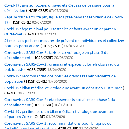
Covid-19 : avis sur ozone, ultraviolets C et sas de passage pour la
désinfection
( HCSP, CSRE)
07/07/2020
Reprise d’une activité physique adaptée pendant l’épidémie de Covid-
19
( HCSP, CSRE)
02/07/2020
Covid-19 : âge minimal pour tester les enfants avant un départ en
Outre-mer
( Cs-RE)
02/07/2020
Sites et sols pollués : mesures de prévention individuelles et collectives
pour les populations
( HCSP, CS-RE)
02/07/2020
Coronavirus SARS-CoV-2 : taxis et co-voiturage en phase 3 du
déconfinement
( HCSP, CSRE)
20/06/2020
Coronavirus SARS-CoV-2 : cinémas et espaces culturels clos avec du
public assis
( HCSP, CSRE)
18/06/2020
Covid-19 : recommandations pour les grands rassemblements de
population
( HCSP, CS-RE)
17/06/2020
Covid-19 : bilan médical et virologique avant un départ en Outre-mer
(
Cs-RE)
10/06/2020
Coronavirus SARS-CoV-2 : établissements scolaires en phase 3 du
déconfinement
( HCSP, CSRE)
10/06/2020
Covid-19 : pertinence d’un bilan médical et virologique avant un
départ en Corse
( Cs-RE)
01/06/2020
Coronavirus SARS-CoV-2 : recommandations pour la reprise de
l’activité physique et sportive
( HCSP, CS-RE)
31/05/2020