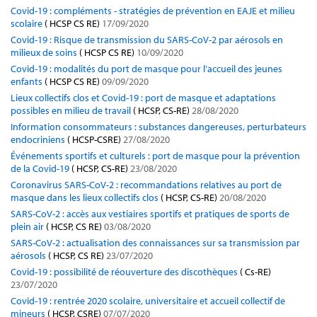
Covid-19 : compléments - stratégies de prévention en EAJE et milieu
scolaire
( HCSP CS RE)
17/09/2020
Covid-19 : Risque de transmission du SARS-CoV-2 par aérosols en
milieux de soins
( HCSP CS RE)
10/09/2020
Covid-19 : modalités du port de masque pour l’accueil des jeunes
enfants
( HCSP CS RE)
09/09/2020
Lieux collectifs clos et Covid-19 : port de masque et adaptations
possibles en milieu de travail
( HCSP, CS-RE)
28/08/2020
Information consommateurs : substances dangereuses, perturbateurs
endocriniens
( HCSP-CSRE)
27/08/2020
Événements sportifs et culturels : port de masque pour la prévention
de la Covid-19
( HCSP, CS-RE)
23/08/2020
Coronavirus SARS-CoV-2 : recommandations relatives au port de
masque dans les lieux collectifs clos
( HCSP, CS-RE)
20/08/2020
SARS-CoV-2 : accès aux vestiaires sportifs et pratiques de sports de
plein air
( HCSP, CS RE)
03/08/2020
SARS-CoV-2 : actualisation des connaissances sur sa transmission par
aérosols
( HCSP, CS RE)
23/07/2020
Covid-19 : possibilité de réouverture des discothèques
( Cs-RE)
23/07/2020
Covid-19 : rentrée 2020 scolaire, universitaire et accueil collectif de
mineurs
( HCSP, CSRE)
07/07/2020