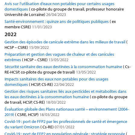
Avis sur l’utilisation d’eaux non potables pour certains usages
domestiques
( co-pilote du groupe de travail, professeur honoraire
Université de Lorraine)
26/04/2023
Santé-environnement : quinze ans de politiques publiques
( ex
membre CSRE)
11/01/2023
2022
Gestion des épisodes de canicule extrême dans les milieux de travail
(
HCSP – CSRE)
15/09/2022
Préparation et gestion des vagues de chaleur et des canicules
extrêmes
( HCSP – CSRE)
13/05/2022
Sécurité sanitaire des eaux destinées à la consommation humaine
( Cs-
RE-HCSP, co-pilote du groupe de travail)
13/05/2022
Impacts sanitaires des eaux non potables pour des usages
domestiques
( HCSP, CS-RE)
22/04/2022
Gestion des risques sanitaires liés aux pesticides et métabolites dans
les eaux destinées à la consommation humaine
( co-pilote du groupe
de travail, HCSP, CS-RE)
18/03/2022
Évaluation globale des Plans nationaux santé – environnement (2004-
2019)
( CSRE, HCSP)
18/03/2022
Covid-19 : port de FFP2 par les professionnels de santé et émergence
du variant Omicron
( Cs-RE)
07/01/2022
Covid-19 : port de FFP2 en population générale : stratégie proposée
(