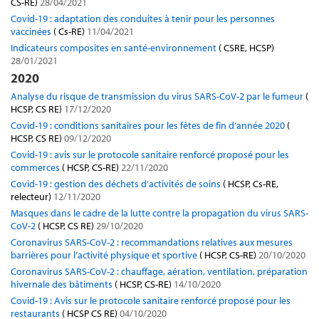
CS-RE)
28/04/2021
Covid-19 : adaptation des conduites à tenir pour les personnes
vaccinées
( Cs-RE)
11/04/2021
Indicateurs composites en santé-environnement
( CSRE, HCSP)
28/01/2021
2020
Analyse du risque de transmission du virus SARS-CoV-2 par le fumeur
(
HCSP, CS RE)
17/12/2020
Covid-19 : conditions sanitaires pour les fêtes de fin d’année 2020
(
HCSP, CS RE)
09/12/2020
Covid-19 : avis sur le protocole sanitaire renforcé proposé pour les
commerces
( HCSP, CS-RE)
22/11/2020
Covid-19 : gestion des déchets d’activités de soins
( HCSP, Cs-RE,
relecteur)
12/11/2020
Masques dans le cadre de la lutte contre la propagation du virus SARS-
CoV-2
( HCSP, CS RE)
29/10/2020
Coronavirus SARS-CoV-2 : recommandations relatives aux mesures
barrières pour l’activité physique et sportive
( HCSP, CS-RE)
20/10/2020
Coronavirus SARS-CoV-2 : chauffage, aération, ventilation, préparation
hivernale des bâtiments
( HCSP, CS-RE)
14/10/2020
Covid-19 : Avis sur le protocole sanitaire renforcé proposé pour les
restaurants
( HCSP CS RE)
04/10/2020