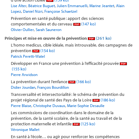
d’une action ciblée
(159 ko)
,
,
,
,
Lise Alter
Béatrice Buguet
Julien Emmanuelli
Marine Jeantet
Alain
,
,
Lopez
Daniel Nizri
Françoise Schaetzel
Prévention en santé publique : apport des sciences
comportementales et du cerveau
(147 ko)
,
Olivier Oullier
Sarah Sauneron
Principes et mise en œuvre de la prévention
(261 ko)
L’homo medicus, cible idéale, mais introuvable, des campagnes de
prévention
(154 ko)
Patrick Peretti-Watel
Développer en France une prévention à l’efficacité prouvée
(155 ko)
Pierre Arwidson
La prévention durant l’enfance
(166 ko)
,
Didier Jourdan
François Bourdillon
Transversalité et intersectorialité : le schéma de prévention du
projet régional de santé des Pays de la Loire
(186 ko)
,
,
Pierre Blaise
Christophe Duvaux
Marie-Sophie Desaulle
Les commissions de coordination dans le domaine de la
prévention, de la santé scolaire, de la santé au travail et de la
protection maternelle et infantile
(125 ko)
Véronique Mallet
En santé à l’école… ou agir pour renforcer les compétences