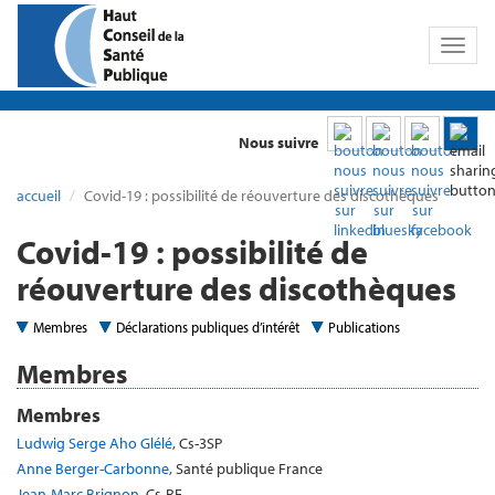
Toggl
naviga
Nous suivre
accueil
Covid-19 : possibilité de réouverture des discothèques
Covid-19 : possibilité de
réouverture des discothèques
Membres
Déclarations publiques d’intérêt
Publications
Membres
Membres
Ludwig Serge Aho Glélé
, Cs-3SP
Anne Berger-Carbonne
, Santé publique France
Jean-Marc Brignon
, Cs-RE