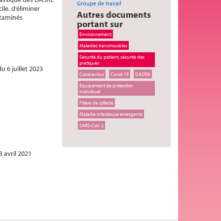
Groupe de travail
ile, d’éliminer
Autres documents
ntaminés
portant sur
Environnement
Maladies transmissibles
Sécurité du patient, sécurité des
pratiques
u 6 juillet 2023
Coronavirus
Covid-19
DASRIA
Équipement de protection
individuel
Filière de collecte
Maladie infectieuse émergente
SARS-CoV-2
3 avril 2021