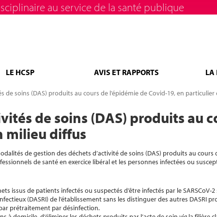
sciplinaire au service de la santé publique
LE HCSP
AVIS ET RAPPORTS
LA
s de soins (DAS) produits au cours de l’épidémie de Covid-19, en particulier 
vités de soins (DAS) produits au c
 milieu diffus
odalités de gestion des déchets d’activité de soins (DAS) produits au cours 
fessionnels de santé en exercice libéral et les personnes infectées ou suscepti
ets issus de patients infectés ou suspectés d’être infectés par le SARSCoV-2 se
 infectieux (DASRI) de l’établissement sans les distinguer des autres DASRI pr
u par prétraitement par désinfection.
s à domicile, d’éliminer les déchets produits par l’acte de soin
via
la filière 